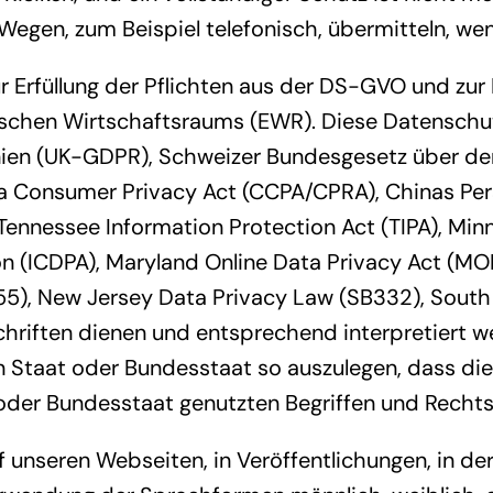
gen, zum Beispiel telefonisch, übermitteln, wen
r Erfüllung der Pflichten aus der DS-GVO und zur
schen Wirtschaftsraums (EWR). Diese Datenschutz
nnien (UK-GDPR), Schweizer Bundesgesetz über d
a Consumer Privacy Act (CCPA/CPRA), Chinas Pers
 Tennessee Information Protection Act (TIPA), M
on (ICDPA), Maryland Online Data Privacy Act (M
, New Jersey Data Privacy Law (SB332), South Ca
hriften dienen und entsprechend interpretiert 
en Staat oder Bundesstaat so auszulegen, dass di
 oder Bundesstaat genutzten Begriffen und Recht
 unseren Webseiten, in Veröffentlichungen, in d