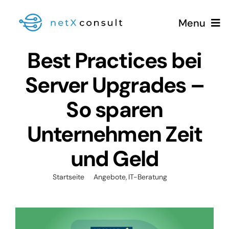
Zum
Menu
Inhalt
springen
Best Practices bei
Server Upgrades –
(0981) 826 333 00
So sparen
Leistungen
Unternehmen Zeit
und Geld
Referenzen
Startseite
Angebote
IT-Beratung
Best Practices bei Server Upgrades – So sparen
Blog
Unternehmen Zeit und Geld
Zeige
Über Uns