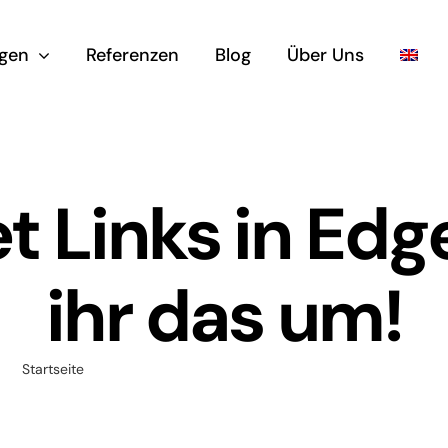
ngen
Referenzen
Blog
Über Uns
 Links in Edge
ihr das um!
Startseite
Teams öffnet Links in Edge? – So stellt ihr das um!